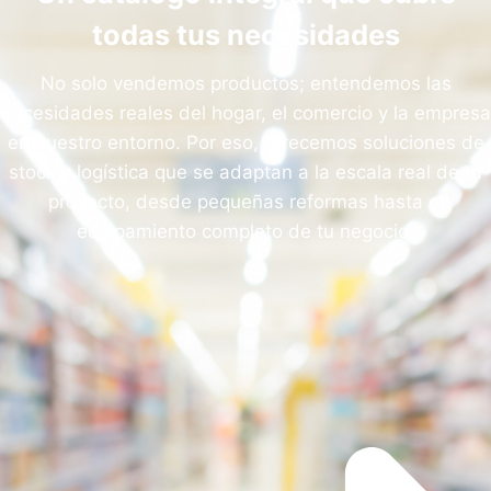
todas tus necesidades
No solo vendemos productos; entendemos las
necesidades reales del hogar, el comercio y la empresa
en nuestro entorno
.
Por eso, ofrecemos soluciones de
stock y logística que se adaptan a la escala real de tu
proyecto, desde pequeñas reformas hasta el
equipamiento completo de tu negocio
.