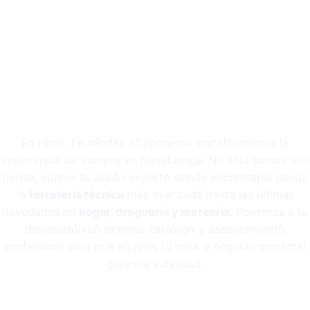
Toda la variedad de un gran catálogo con la cercanía de tu
tienda de siempre.
Hermanos Fernández: tu
centro comercial en
Navaluenga
En Hnos.
Fernández «Caponero» transformamos la
experiencia de compra en Navaluenga
.
No sólo somos una
tienda; somos tu aliado experto donde encontrarás desde
la
ferretería técnica
más avanzada hasta las últimas
novedades en
hogar, droguería y mercería
.
Ponemos a tu
disposición un extenso catálogo y asesoramiento
profesional para que equipes tu casa o negocio con total
garantía y calidad
.